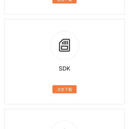
SDK
点击下载