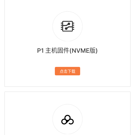
P1 主机固件(NVME版)
点击下载