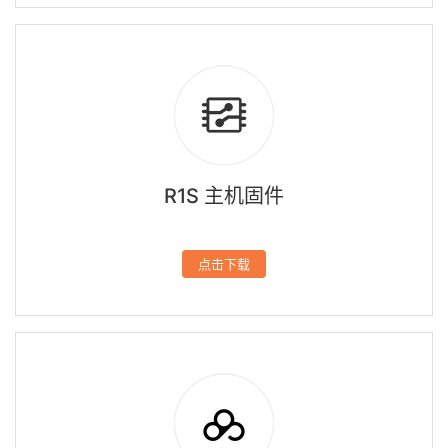
R1S 主机固件
点击下载