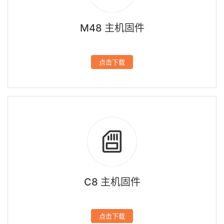
M48 主机固件
点击下载
C8 主机固件
点击下载