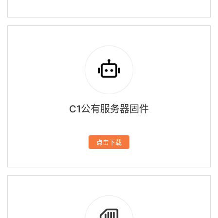
C1公有服务器固件
点击下载