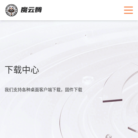
下载中心
我们支持各种桌面客户端下载，固件下载